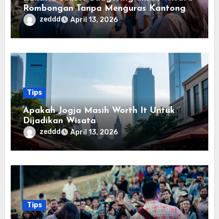
Rombongan Tanpa Menguras Kantong
zeddd
April 13, 2026
Tips
Apakah Jogja Masih Worth It Untuk
Dijadikan Wisata
zeddd
April 13, 2026
Tips