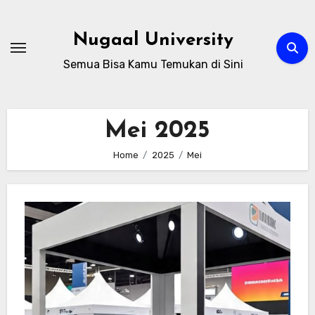
Skip
to
Nugaal University
content
Semua Bisa Kamu Temukan di Sini
Mei 2025
Home
2025
Mei