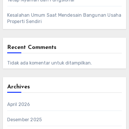
Kesalahan Umum Saat Mendesain Bangunan Usaha
Properti Sendiri
Recent Comments
Tidak ada komentar untuk ditampilkan.
Archives
April 2026
Desember 2025