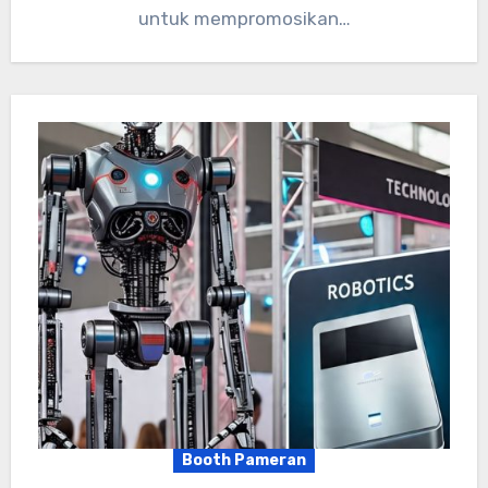
untuk mempromosikan…
Booth Pameran