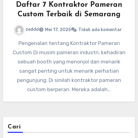
Daftar 7 Kontraktor Pameran
Custom Terbaik di Semarang
zeddd
Mei 17, 2025
Tidak ada komentar
Pengenalan tentang Kontraktor Pameran
Custom Di musim pameran industri, kehadiran
sebuah booth yang menonjol dan menarik
sangat penting untuk menarik perhatian
pengunjung. Di sinilah kontraktor pameran
custom berperan. Mereka adalah…
Cari