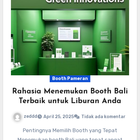
Booth Pameran
Rahasia Menemukan Booth Bali
Terbaik untuk Liburan Anda
zeddd
April 25, 2025
Tidak ada komentar
Pentingnya Memilih Booth yang Tepat
Menemukan booth Bali yang tepat sangat