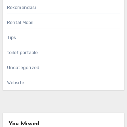
Rekomendasi
Rental Mobil
Tips
toilet portable
Uncategorized
Website
You Missed