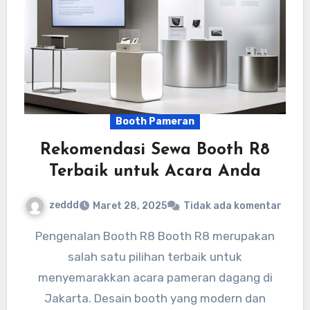
Booth Pameran
Rekomendasi Sewa Booth R8
Terbaik untuk Acara Anda
zeddd
Maret 28, 2025
Tidak ada komentar
Pengenalan Booth R8 Booth R8 merupakan
salah satu pilihan terbaik untuk
menyemarakkan acara pameran dagang di
Jakarta. Desain booth yang modern dan