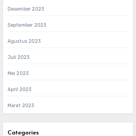
Desember 2023
September 2023
Agustus 2023
Juli 2023
Mei 2023
April 2023
Maret 2023
Categories