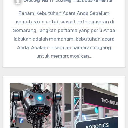
zeddd
Mei 17, 2025
Tidak ada komentar
Pahami Kebutuhan Acara Anda Sebelum
memutuskan untuk sewa booth pameran di
Semarang, langkah pertama yang perlu Anda
lakukan adalah memahami kebutuhan acara
Anda. Apakah ini adalah pameran dagang
untuk mempromosikan…