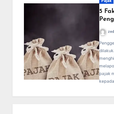
Pajak
5 Fa
Peng
ze
Penggelapan pajak adalah tindakan ilegal yang
dilakuk
menghi
melapo
pajak 
kepad