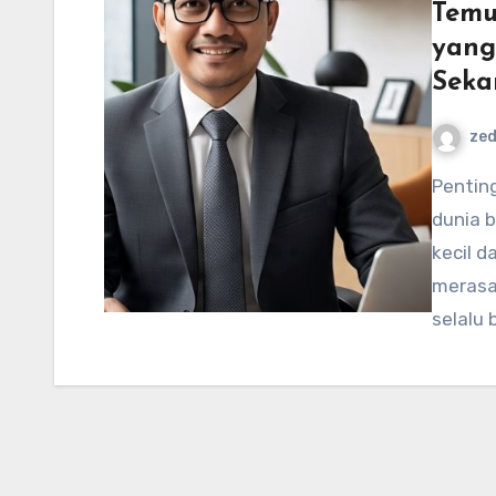
Temu
yang
Seka
ze
Pentingnya Menggunakan Jasa Konsultan Pajak Dalam
dunia b
kecil 
merasa
selalu