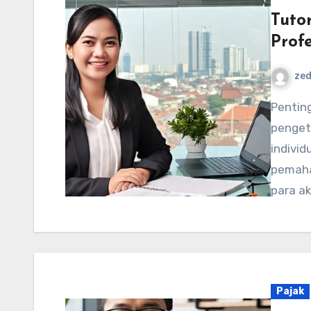
Tuto
Profe
ze
Pentingnya Literasi Pajak Literasi pajak adalah
pengeta
individ
pemaha
para a
Pajak