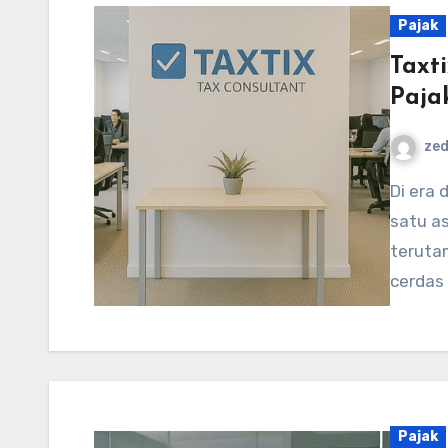
Pajak
Taxti
Paja
ze
Di era digital saat ini, pengelolaan pajak menjadi salah
satu as
terutam
cerdas
Pajak