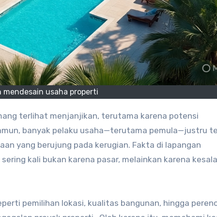
n mendesain usaha properti
amun, banyak pelaku usaha—terutama pemula—justru te
aan yang berujung pada kerugian. Fakta di lapangan
ering kali bukan karena pasar, melainkan karena kesal
perti pemilihan lokasi, kualitas bangunan, hingga pere