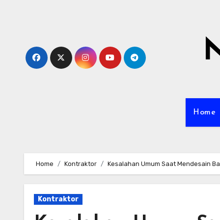
Skip
to
content
N
Home
Home
Kontraktor
Kesalahan Umum Saat Mendesain Ban
Kontraktor