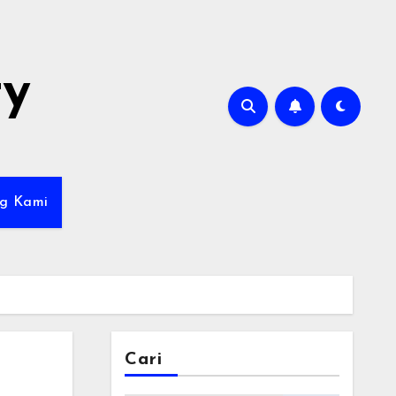
ty
g Kami
Cari