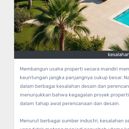
kesalaha
Membangun usaha properti secara mandiri memang terlihat menjanjikan, terutama karena potensi
keuntungan jangka panjangnya cukup besar. N
dalam berbagai kesalahan desain dan perencan
menunjukkan bahwa kegagalan proyek properti s
dalam tahap awal perencanaan dan desain.
Menurut berbagai sumber industri, kesalahan se