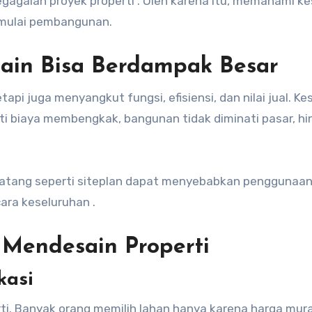
agalan proyek properti . Oleh karena itu, memahami k
emulai pembangunan.
ain Bisa Berdampak Besar
pi juga menyangkut fungsi, efisiensi, dan nilai jual. Ke
rti biaya membengkak, bangunan tidak diminati pasar, h
atang seperti siteplan dapat menyebabkan penggunaan
ara keseluruhan .
Mendesain Properti
kasi
rti. Banyak orang memilih lahan hanya karena harga mur