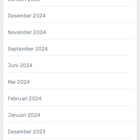
Desember 2024
November 2024
September 2024
Juni 2024
Mei 2024
Februari 2024
Januari 2024
Desember 2023