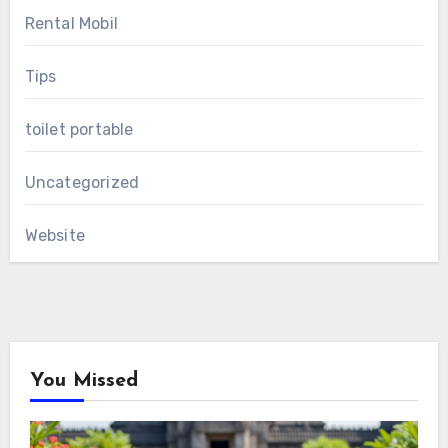
Rental Mobil
Tips
toilet portable
Uncategorized
Website
You Missed