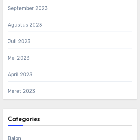
September 2023
Agustus 2023
Juli 2023
Mei 2023
April 2023
Maret 2023
Categories
Balon