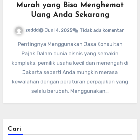
Murah yang Bisa Menghemat
Uang Anda Sekarang
zeddd
Juni 4, 2025
Tidak ada komentar
Pentingnya Menggunakan Jasa Konsultan
Pajak Dalam dunia bisnis yang semakin
kompleks, pemilik usaha kecil dan menengah di
Jakarta seperti Anda mungkin merasa
kewalahan dengan peraturan perpajakan yang
selalu berubah. Menggunakan…
Cari