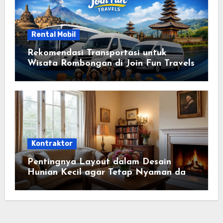
Rental Mobil
Rekomendasi Transportasi untuk
Wisata Rombongan di Join Fun Travels
Kontraktor
Pentingnya Layout dalam Desain
Hunian Kecil agar Tetap Nyaman dan
Fungsional