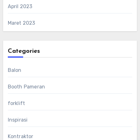
April 2023
Maret 2023
Categories
Balon
Booth Pameran
forklift
Inspirasi
Kontraktor