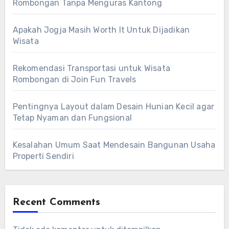
Rombongan Tanpa Menguras Kantong
Apakah Jogja Masih Worth It Untuk Dijadikan
Wisata
Rekomendasi Transportasi untuk Wisata
Rombongan di Join Fun Travels
Pentingnya Layout dalam Desain Hunian Kecil agar
Tetap Nyaman dan Fungsional
Kesalahan Umum Saat Mendesain Bangunan Usaha
Properti Sendiri
Recent Comments