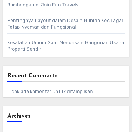
Rombongan di Join Fun Travels
Pentingnya Layout dalam Desain Hunian Kecil agar
Tetap Nyaman dan Fungsional
Kesalahan Umum Saat Mendesain Bangunan Usaha
Properti Sendiri
Recent Comments
Tidak ada komentar untuk ditampilkan.
Archives