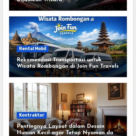
Rental Mobil
Rekomendasi Transportasi untuk
Wisata Rombongan di Join Fun Travels
Kontraktor
Pentingnya Layout dalam Desain
Hunian Kecil agar Tetap Nyaman dan