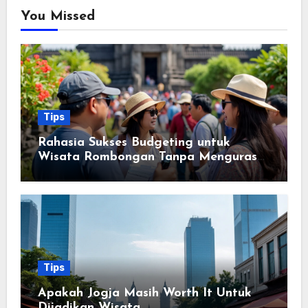
You Missed
Tips
Rahasia Sukses Budgeting untuk
Wisata Rombongan Tanpa Menguras
Kantong
Tips
Apakah Jogja Masih Worth It Untuk
Dijadikan Wisata