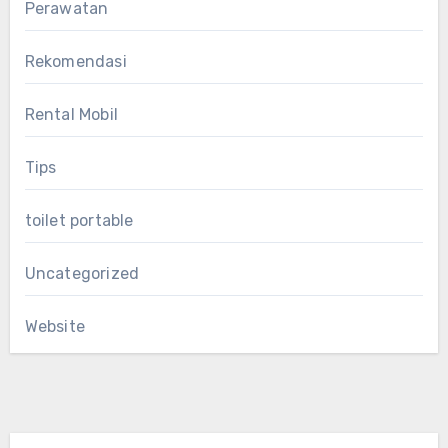
Perawatan
Rekomendasi
Rental Mobil
Tips
toilet portable
Uncategorized
Website