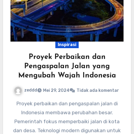
Inspirasi
Proyek Perbaikan dan
Pengaspalan Jalan yang
Mengubah Wajah Indonesia
zeddd
Mei 29, 2024
Tidak ada komentar
Proyek perbaikan dan pengaspalan jalan di
Indonesia membawa perubahan besar.
Pemerintah fokus memperbaiki jalan di kota
dan desa. Teknologi modern digunakan untuk