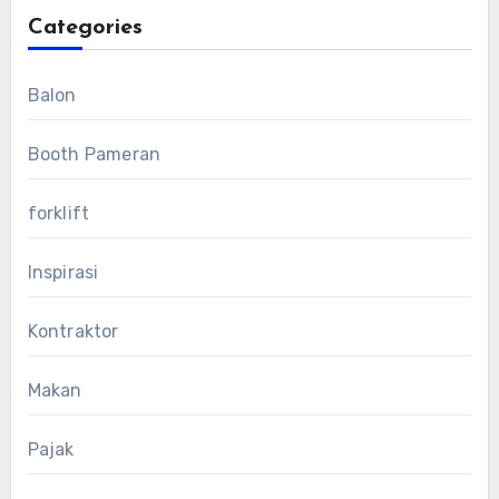
Categories
Balon
Booth Pameran
forklift
Inspirasi
Kontraktor
Makan
Pajak