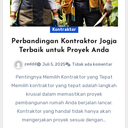
Kontraktor
Perbandingan Kontraktor Jogja
Terbaik untuk Proyek Anda
zeddd
Juli 5, 2025
Tidak ada komentar
Pentingnya Memilih Kontraktor yang Tepat
Memilih kontraktor yang tepat adalah langkah
krusial dalam memastikan proyek
pembangunan rumah Anda berjalan lancar.
Kontraktor yang handal tidak hanya akan
mengerjakan proyek sesuai dengan…