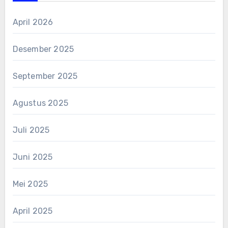
April 2026
Desember 2025
September 2025
Agustus 2025
Juli 2025
Juni 2025
Mei 2025
April 2025