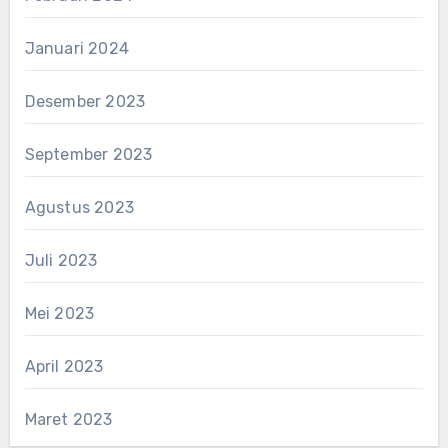
Januari 2024
Desember 2023
September 2023
Agustus 2023
Juli 2023
Mei 2023
April 2023
Maret 2023