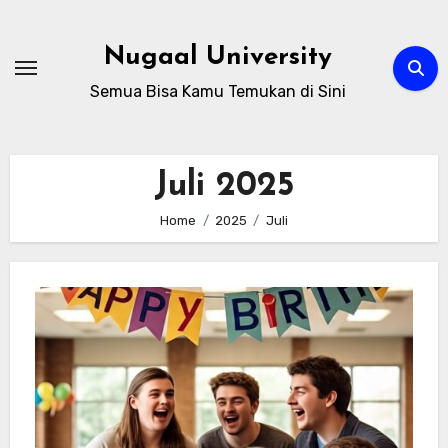
Skip
to
Nugaal University
content
Semua Bisa Kamu Temukan di Sini
Juli 2025
Home
2025
Juli