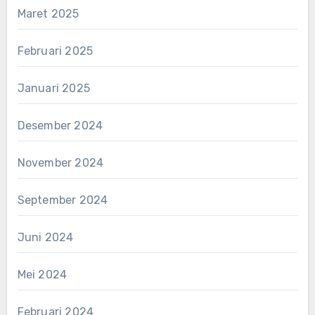
Maret 2025
Februari 2025
Januari 2025
Desember 2024
November 2024
September 2024
Juni 2024
Mei 2024
Februari 2024