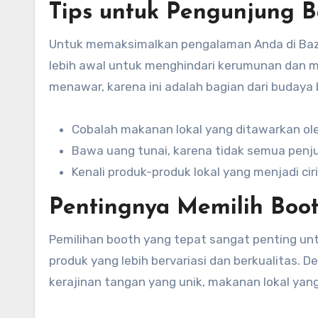
Tips untuk Pengunjung 
Untuk memaksimalkan pengalaman Anda di Bazar 
lebih awal untuk menghindari kerumunan dan me
menawar, karena ini adalah bagian dari buday
Cobalah makanan lokal yang ditawarkan ole
Bawa uang tunai, karena tidak semua penj
Kenali produk-produk lokal yang menjadi ciri
Pentingnya Memilih Boo
Pemilihan booth yang tepat sangat penting un
produk yang lebih bervariasi dan berkualitas
kerajinan tangan yang unik, makanan lokal yang