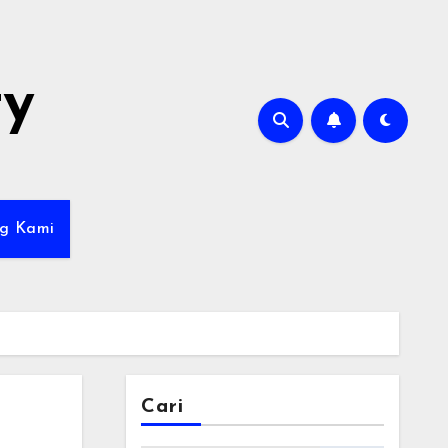
ty
g Kami
Cari