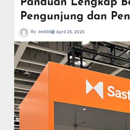
Panduan Lengkap Bo
Pengunjung dan Pen
By
zeddd
April 25, 2025