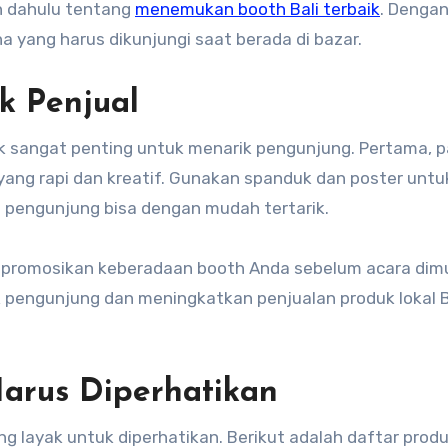
ih dahulu tentang
menemukan booth Bali terbaik
. Dengan
yang harus dikunjungi saat berada di bazar.
k Penjual
ik sangat penting untuk menarik pengunjung. Pertama, p
ang rapi dan kreatif. Gunakan spanduk dan poster untu
 pengunjung bisa dengan mudah tertarik.
mpromosikan keberadaan booth Anda sebelum acara dimu
k pengunjung dan meningkatkan penjualan produk lokal B
arus Diperhatikan
ng layak untuk diperhatikan. Berikut adalah daftar prod