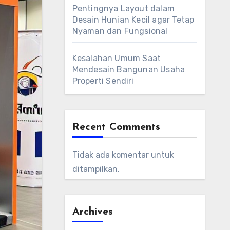
Pentingnya Layout dalam
Desain Hunian Kecil agar Tetap
Nyaman dan Fungsional
Kesalahan Umum Saat
Mendesain Bangunan Usaha
Properti Sendiri
Recent Comments
Tidak ada komentar untuk
ditampilkan.
Archives