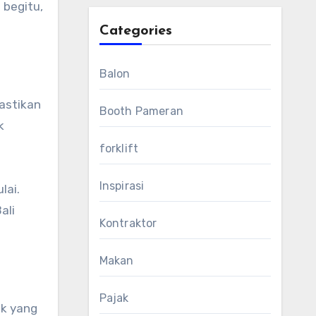
 begitu,
Categories
Balon
astikan
Booth Pameran
k
forklift
Inspirasi
lai.
ali
Kontraktor
Makan
Pajak
uk yang