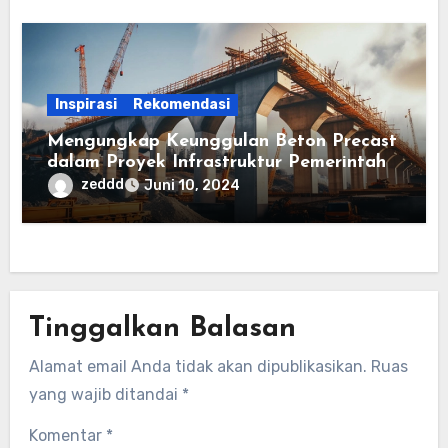
Inspirasi
Rekomendasi
Mengungkap Keunggulan Beton Precast
dalam Proyek Infrastruktur Pemerintah
zeddd
Juni 10, 2024
Tinggalkan Balasan
Alamat email Anda tidak akan dipublikasikan.
Ruas
yang wajib ditandai
*
Komentar
*