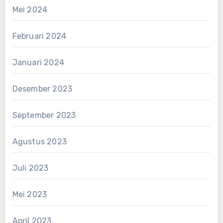
Mei 2024
Februari 2024
Januari 2024
Desember 2023
September 2023
Agustus 2023
Juli 2023
Mei 2023
April 2023