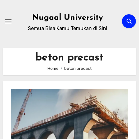
Skip
to
Nugaal University
content
Semua Bisa Kamu Temukan di Sini
beton precast
Home
beton precast