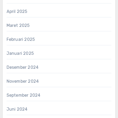
April 2025
Maret 2025
Februari 2025
Januari 2025
Desember 2024
November 2024
September 2024
Juni 2024