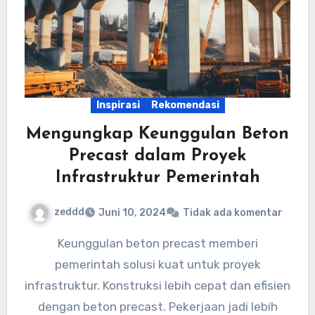
Inspirasi
Rekomendasi
Mengungkap Keunggulan Beton
Precast dalam Proyek
Infrastruktur Pemerintah
zeddd
Juni 10, 2024
Tidak ada komentar
Keunggulan beton precast memberi
pemerintah solusi kuat untuk proyek
infrastruktur. Konstruksi lebih cepat dan efisien
dengan beton precast. Pekerjaan jadi lebih