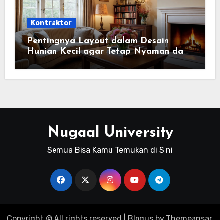
Kontraktor
Pentingnya Layout dalam Desain
Hunian Kecil agar Tetap Nyaman dan
Fungsional
Nugaal University
Semua Bisa Kamu Temukan di Sini
Copyright © All rights reserved
|
Blogus
by
Themeansar
.